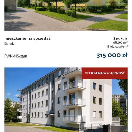
mieszkanie na sprzedaż
3 pokoje
2
48,00 m
Sieradz
2
6 562,50 zł/m
315 000 zł
PWN-MS-2591
OFERTA NA WYŁĄCZNOŚĆ