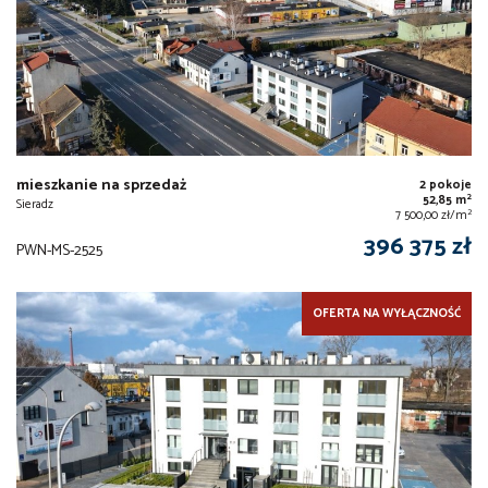
mieszkanie na sprzedaż
2 pokoje
2
52,85 m
Sieradz
2
7 500,00 zł/m
396 375 zł
PWN-MS-2525
OFERTA NA WYŁĄCZNOŚĆ