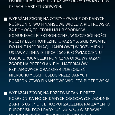
USUNIĘCIEM DANYCH Z BAZ WYKORZYSTYWANYCH W
CELACH MARKETINGOWYCH.
WYRAŻAM ZGODĘ NA OTRZYMYWANIE OD DANYCH
POŚREDNICTWO FINANSOWE WIOLETA PIOTROWSKA
ZA POMOCĄ TELEFONU I/LUB ŚRODKÓW
KOMUNIKACJI ELEKTRONICZNEJ, W SZCZEGÓLNOŚCI
POCZTY ELEKTRONICZNEJ ORAZ SMS, SKIEROWANEJ
DO MNIE INFORMACJI HANDLOWEJ W ROZUMIENIU
USTAWY Z DNIA 18 LIPCA 2002 R. O ŚWIADCZENIU
USŁUG DROGĄ ELEKTRONICZNĄ ORAZ WYRAŻAM
ZGODĘ NA PRZESYŁANIE MI MATERIAŁÓW
REKLAMOWYCH ORAZ OFERT/OGŁOSZEŃ
NIERUCHOMOŚCI I USŁUG PRZEZ DANYCH
POŚREDNICTWO FINANSOWE WIOLETA PIOTROWSKA.
WYRAŻAM ZGODĘ NA PRZETWARZANIE PRZEZ
POŚREDNIKA MOICH DANYCH OSOBOWYCH ZGODNIE
Z ART. 6 UST. 1 LIT. B ROZPORZĄDZENIA PARLAMENTU
EUROPEJSKIEGO I RADY (UE) 2016/679 W SPRAWIE