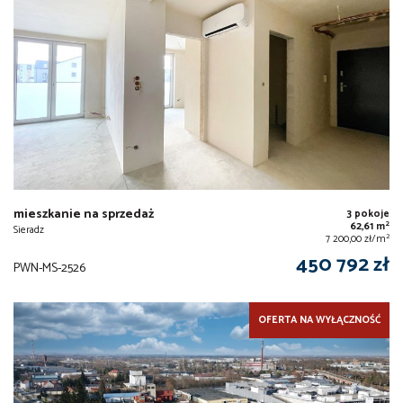
mieszkanie na sprzedaż
3 pokoje
2
62,61 m
Sieradz
2
7 200,00 zł/m
450 792 zł
PWN-MS-2526
OFERTA NA WYŁĄCZNOŚĆ