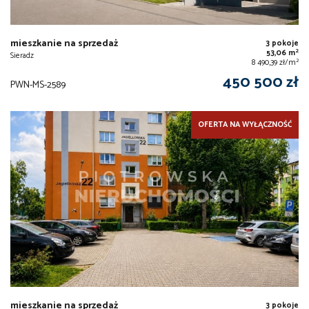
mieszkanie na sprzedaż
3 pokoje
2
53,06 m
Sieradz
2
8 490,39 zł/m
450 500 zł
PWN-MS-2589
OFERTA NA WYŁĄCZNOŚĆ
mieszkanie na sprzedaż
3 pokoje