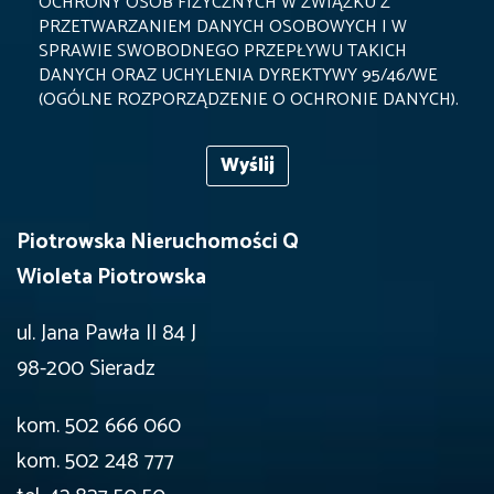
OCHRONY OSÓB FIZYCZNYCH W ZWIĄZKU Z
PRZETWARZANIEM DANYCH OSOBOWYCH I W
SPRAWIE SWOBODNEGO PRZEPŁYWU TAKICH
DANYCH ORAZ UCHYLENIA DYREKTYWY 95/46/WE
(OGÓLNE ROZPORZĄDZENIE O OCHRONIE DANYCH).
Piotrowska Nieruchomości Q
Wioleta Piotrowska
ul. Jana Pawła II 84 J
98-200 Sieradz
kom. 502 666 060
kom. 502 248 777