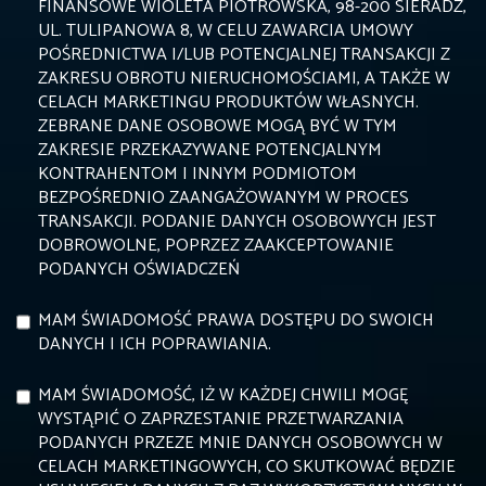
FINANSOWE WIOLETA PIOTROWSKA, 98-200 SIERADZ,
UL. TULIPANOWA 8, W CELU ZAWARCIA UMOWY
POŚREDNICTWA I/LUB POTENCJALNEJ TRANSAKCJI Z
ZAKRESU OBROTU NIERUCHOMOŚCIAMI, A TAKŻE W
CELACH MARKETINGU PRODUKTÓW WŁASNYCH.
ZEBRANE DANE OSOBOWE MOGĄ BYĆ W TYM
ZAKRESIE PRZEKAZYWANE POTENCJALNYM
KONTRAHENTOM I INNYM PODMIOTOM
BEZPOŚREDNIO ZAANGAŻOWANYM W PROCES
TRANSAKCJI. PODANIE DANYCH OSOBOWYCH JEST
DOBROWOLNE, POPRZEZ ZAAKCEPTOWANIE
PODANYCH OŚWIADCZEŃ
MAM ŚWIADOMOŚĆ PRAWA DOSTĘPU DO SWOICH
DANYCH I ICH POPRAWIANIA.
MAM ŚWIADOMOŚĆ, IŻ W KAŻDEJ CHWILI MOGĘ
WYSTĄPIĆ O ZAPRZESTANIE PRZETWARZANIA
PODANYCH PRZEZE MNIE DANYCH OSOBOWYCH W
CELACH MARKETINGOWYCH, CO SKUTKOWAĆ BĘDZIE