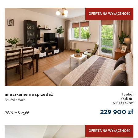
OFERTA NA WYŁĄCZNOŚĆ
mieszkanie na sprzedaż
1 pokój
2
37,18 m
Zduńska Wola
2
6 183,43 zł/m
229 900 zł
PWN-MS-2566
OFERTA NA WYŁĄCZNOŚĆ