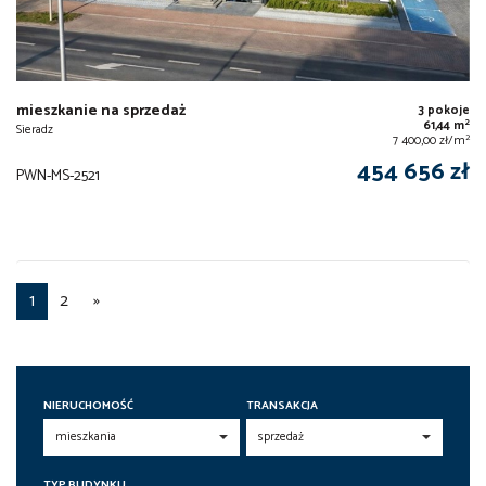
mieszkanie na sprzedaż
3 pokoje
2
61,44 m
Sieradz
2
7 400,00 zł/m
454 656 zł
PWN-MS-2521
1
2
»
NIERUCHOMOŚĆ
TRANSAKCJA
TYP BUDYNKU