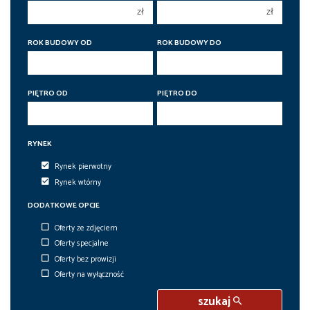
zł
zł
5 pokoi
5 pokoi
6 pokoi
6 pokoi
ROK BUDOWY OD
ROK BUDOWY DO
PIĘTRO OD
PIĘTRO DO
RYNEK
Rynek pierwotny
Rynek wtórny
DODATKOWE OPCJE
Oferty ze zdjęciem
Oferty specjalne
Oferty bez prowizji
Oferty na wyłączność
szukaj