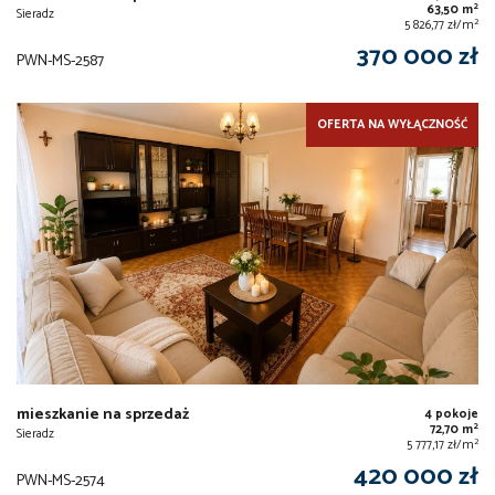
2
63,50 m
Sieradz
2
5 826,77 zł/m
370 000 zł
PWN-MS-2587
OFERTA NA WYŁĄCZNOŚĆ
mieszkanie na sprzedaż
4 pokoje
2
72,70 m
Sieradz
2
5 777,17 zł/m
420 000 zł
PWN-MS-2574