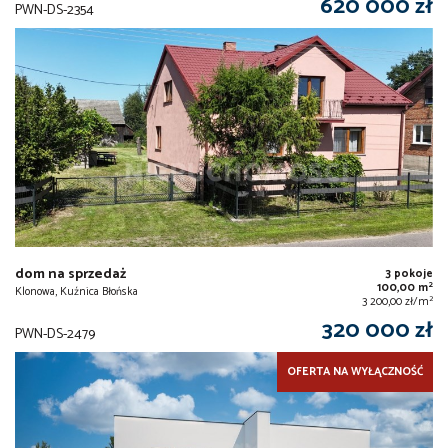
620 000 zł
PWN-DS-2354
dom na sprzedaż
3 pokoje
2
100,00 m
Klonowa, Kuźnica Błońska
2
3 200,00 zł/m
320 000 zł
PWN-DS-2479
OFERTA NA WYŁĄCZNOŚĆ