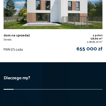
dom na sprzedaż
5 pokoi
2
128,89 m
Sieradz
2
5 081,85 zł/m
655 000 zł
PWN-DS-2484
Dlaczego my?