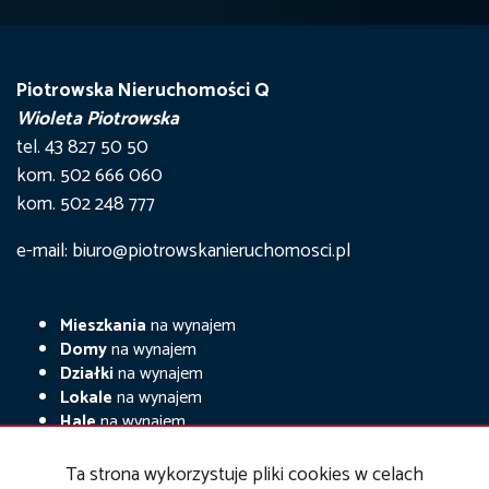
Piotrowska Nieruchomości Q
Wioleta Piotrowska
tel. 43 827 50 50
kom. 502 666 060
kom. 502 248 777
e-mail: biuro@piotrowskanieruchomosci.pl
Mieszkania
na wynajem
Domy
na wynajem
Działki
na wynajem
Lokale
na wynajem
Hale
na wynajem
Obiekty
na wynajem
Ta strona wykorzystuje pliki cookies w celach
Mieszkania
na sprzedaż