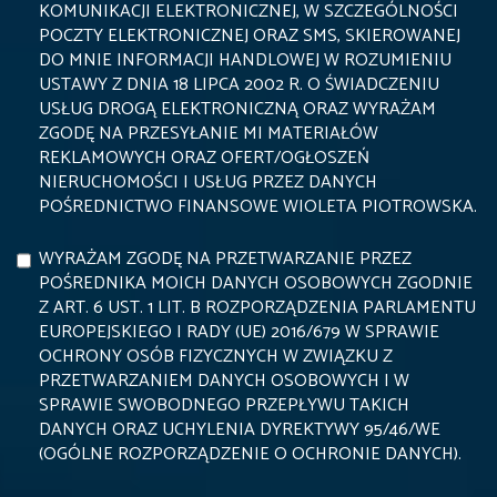
KOMUNIKACJI ELEKTRONICZNEJ, W SZCZEGÓLNOŚCI
POCZTY ELEKTRONICZNEJ ORAZ SMS, SKIEROWANEJ
DO MNIE INFORMACJI HANDLOWEJ W ROZUMIENIU
USTAWY Z DNIA 18 LIPCA 2002 R. O ŚWIADCZENIU
USŁUG DROGĄ ELEKTRONICZNĄ ORAZ WYRAŻAM
ZGODĘ NA PRZESYŁANIE MI MATERIAŁÓW
REKLAMOWYCH ORAZ OFERT/OGŁOSZEŃ
NIERUCHOMOŚCI I USŁUG PRZEZ DANYCH
POŚREDNICTWO FINANSOWE WIOLETA PIOTROWSKA.
WYRAŻAM ZGODĘ NA PRZETWARZANIE PRZEZ
POŚREDNIKA MOICH DANYCH OSOBOWYCH ZGODNIE
Z ART. 6 UST. 1 LIT. B ROZPORZĄDZENIA PARLAMENTU
EUROPEJSKIEGO I RADY (UE) 2016/679 W SPRAWIE
OCHRONY OSÓB FIZYCZNYCH W ZWIĄZKU Z
PRZETWARZANIEM DANYCH OSOBOWYCH I W
SPRAWIE SWOBODNEGO PRZEPŁYWU TAKICH
DANYCH ORAZ UCHYLENIA DYREKTYWY 95/46/WE
(OGÓLNE ROZPORZĄDZENIE O OCHRONIE DANYCH).