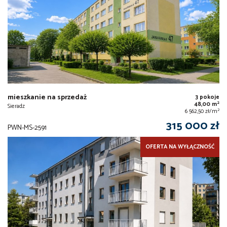
mieszkanie na sprzedaż
3 pokoje
2
48,00 m
Sieradz
2
6 562,50 zł/m
315 000 zł
PWN-MS-2591
OFERTA NA WYŁĄCZNOŚĆ