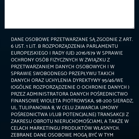
DANE OSOBOWE PRZETWARZANE SĄ ZGODNIE Z ART.
6 UST. 1 LIT. B ROZPORZĄDZENIA PARLAMENTU
EUROPEJSKIEGO I RADY (UE) 2016/679 W SPRAWIE
OCHRONY OSÓB FIZYCZNYCH W ZWIĄZKU Z
PRZETWARZANIEM DANYCH OSOBOWYCH I W
SPRAWIE SWOBODNEGO PRZEPŁYWU TAKICH
DANYCH ORAZ UCHYLENIA DYREKTYWY 95/46/WE
(OGÓLNE ROZPORZĄDZENIE O OCHRONIE DANYCH )
PRZEZ ADMINISTRATORA DANYCH POŚREDNICTWO
FINANSOWE WIOLETA PIOTROWSKA, 98-200 SIERADZ,
UL. TULIPANOWA 8, W CELU ZAWARCIA UMOWY
POŚREDNICTWA I/LUB POTENCJALNEJ TRANSAKCJI Z
ZAKRESU OBROTU NIERUCHOMOŚCIAMI, A TAKŻE W
CELACH MARKETINGU PRODUKTÓW WŁASNYCH.
ZEBRANE DANE OSOBOWE MOGĄ BYĆ W TYM