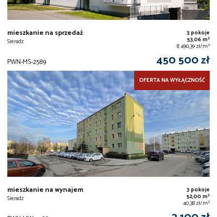
mieszkanie na sprzedaż
3 pokoje
2
53,06 m
Sieradz
2
8 490,39 zł/m
450 500 zł
PWN-MS-2589
OFERTA NA WYŁĄCZNOŚĆ
mieszkanie na wynajem
3 pokoje
2
52,00 m
Sieradz
2
40,38 zł/m