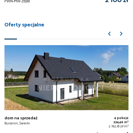
2 100 zł
PWN-MW-2588
Oferty specjalne
dom na sprzedaż
4 pokoje
2
224,46 m
Burzenin, Świerki
2
2 762,18 zł/m