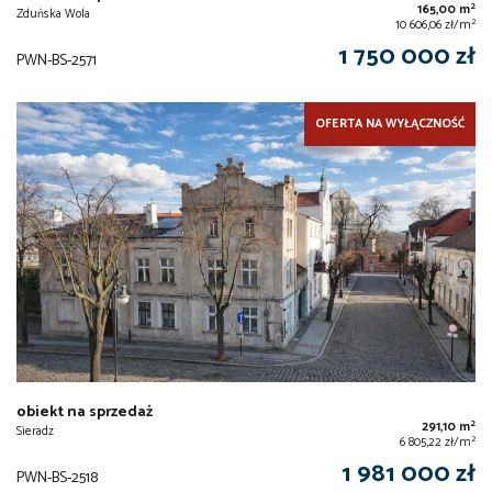
2
165,00 m
Zduńska Wola
2
10 606,06 zł/m
1 750 000 zł
PWN-BS-2571
OFERTA NA WYŁĄCZNOŚĆ
obiekt na sprzedaż
2
291,10 m
Sieradz
2
6 805,22 zł/m
1 981 000 zł
PWN-BS-2518