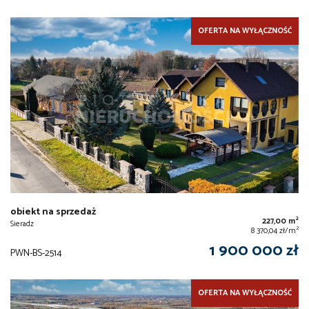
OFERTA NA WYŁĄCZNOŚĆ
obiekt na sprzedaż
2
227,00 m
Sieradz
2
8 370,04 zł/m
1 900 000 zł
PWN-BS-2514
OFERTA NA WYŁĄCZNOŚĆ