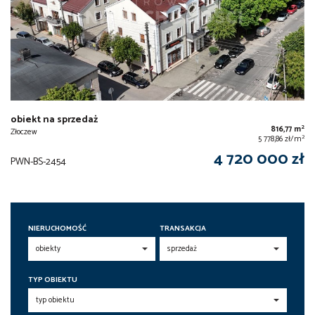
obiekt na sprzedaż
2
816,77 m
Złoczew
2
5 778,86 zł/m
4 720 000 zł
PWN-BS-2454
NIERUCHOMOŚĆ
TRANSAKCJA
TYP OBIEKTU