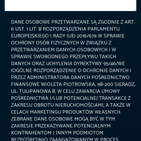
DANE OSOBOWE PRZETWARZANE SĄ ZGODNIE Z ART.
6 UST. 1 LIT. B ROZPORZĄDZENIA PARLAMENTU
EUROPEJSKIEGO I RADY (UE) 2016/679 W SPRAWIE
OCHRONY OSÓB FIZYCZNYCH W ZWIĄZKU Z
PRZETWARZANIEM DANYCH OSOBOWYCH I W
SPRAWIE SWOBODNEGO PRZEPŁYWU TAKICH
DANYCH ORAZ UCHYLENIA DYREKTYWY 95/46/WE
(OGÓLNE ROZPORZĄDZENIE O OCHRONIE DANYCH )
PRZEZ ADMINISTRATORA DANYCH POŚREDNICTWO
FINANSOWE WIOLETA PIOTROWSKA, 98-200 SIERADZ,
UL. TULIPANOWA 8, W CELU ZAWARCIA UMOWY
POŚREDNICTWA I/LUB POTENCJALNEJ TRANSAKCJI Z
ZAKRESU OBROTU NIERUCHOMOŚCIAMI, A TAKŻE W
CELACH MARKETINGU PRODUKTÓW WŁASNYCH.
ZEBRANE DANE OSOBOWE MOGĄ BYĆ W TYM
ZAKRESIE PRZEKAZYWANE POTENCJALNYM
KONTRAHENTOM I INNYM PODMIOTOM
BEZPOŚREDNIO ZAANGAŻOWANYM W PROCES