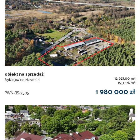
obiekt na sprzedaż
2
12 927,00 m
Sędziejowice, Marzenin
2
153,17 zł/m
1 980 000 zł
PWN-BS-2505