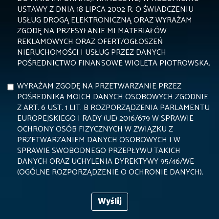
USTAWY Z DNIA 18 LIPCA 2002 R. O ŚWIADCZENIU
USŁUG DROGĄ ELEKTRONICZNĄ ORAZ WYRAŻAM
ZGODĘ NA PRZESYŁANIE MI MATERIAŁÓW
REKLAMOWYCH ORAZ OFERT/OGŁOSZEŃ
NIERUCHOMOŚCI I USŁUG PRZEZ DANYCH
POŚREDNICTWO FINANSOWE WIOLETA PIOTROWSKA.
WYRAŻAM ZGODĘ NA PRZETWARZANIE PRZEZ
POŚREDNIKA MOICH DANYCH OSOBOWYCH ZGODNIE
Z ART. 6 UST. 1 LIT. B ROZPORZĄDZENIA PARLAMENTU
EUROPEJSKIEGO I RADY (UE) 2016/679 W SPRAWIE
OCHRONY OSÓB FIZYCZNYCH W ZWIĄZKU Z
PRZETWARZANIEM DANYCH OSOBOWYCH I W
SPRAWIE SWOBODNEGO PRZEPŁYWU TAKICH
DANYCH ORAZ UCHYLENIA DYREKTYWY 95/46/WE
(OGÓLNE ROZPORZĄDZENIE O OCHRONIE DANYCH).