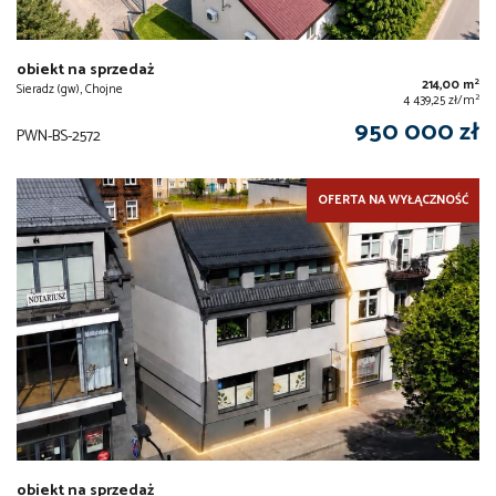
obiekt na sprzedaż
2
214,00 m
Sieradz (gw), Chojne
2
4 439,25 zł/m
950 000 zł
PWN-BS-2572
OFERTA NA WYŁĄCZNOŚĆ
obiekt na sprzedaż