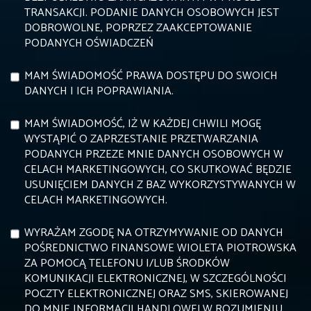
TRANSAKCJI. PODANIE DANYCH OSOBOWYCH JEST
DOBROWOLNE, POPRZEZ ZAAKCEPTOWANIE
PODANYCH OŚWIADCZEŃ
MAM ŚWIADOMOŚĆ PRAWA DOSTĘPU DO SWOICH
DANYCH I ICH POPRAWIANIA.
MAM ŚWIADOMOŚĆ, IŻ W KAŻDEJ CHWILI MOGĘ
WYSTĄPIĆ O ZAPRZESTANIE PRZETWARZANIA
PODANYCH PRZEZE MNIE DANYCH OSOBOWYCH W
CELACH MARKETINGOWYCH, CO SKUTKOWAĆ BĘDZIE
USUNIĘCIEM DANYCH Z BAZ WYKORZYSTYWANYCH W
CELACH MARKETINGOWYCH.
WYRAŻAM ZGODĘ NA OTRZYMYWANIE OD DANYCH
POŚREDNICTWO FINANSOWE WIOLETA PIOTROWSKA
ZA POMOCĄ TELEFONU I/LUB ŚRODKÓW
KOMUNIKACJI ELEKTRONICZNEJ, W SZCZEGÓLNOŚCI
POCZTY ELEKTRONICZNEJ ORAZ SMS, SKIEROWANEJ
DO MNIE INFORMACJI HANDLOWEJ W ROZUMIENIU