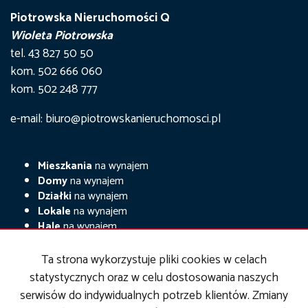
Piotrowska Nieruchomości Q
Wioleta Piotrowska
tel. 43 827 50 50
kom. 502 666 060
kom. 502 248 777
e-mail: biuro@piotrowskanieruchomosci.pl
Mieszkania
na wynajem
Domy
na wynajem
Działki
na wynajem
Lokale
na wynajem
Hale
na wynajem
Obiekty
na wynajem
Ta strona wykorzystuje pliki cookies w celach
Mieszkania
na sprzedaż
statystycznych oraz w celu dostosowania naszych
Domy
na sprzedaż
serwisów do indywidualnych potrzeb klientów. Zmiany
Działki
na sprzedaż