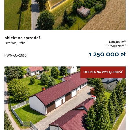
obiekt na sprzedaż
2
400,00 m
Brzeźnio, Próba
2
3 125,00 zł/m
1 250 000 zł
PWN-BS-2576
OFERTA NA WYŁĄCZNOŚĆ