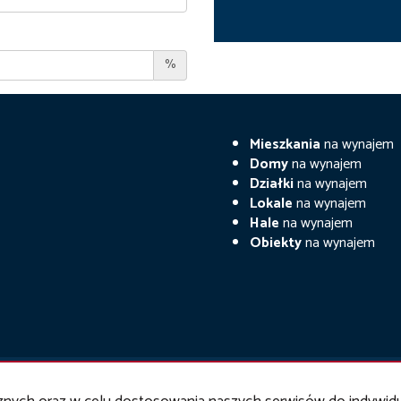
%
Mieszkania
na wynajem
Domy
na wynajem
Działki
na wynajem
Lokale
na wynajem
Hale
na wynajem
Obiekty
na wynajem
trowska Nieruchomości
2026
Program dla biur nieruchomości
Galactica V